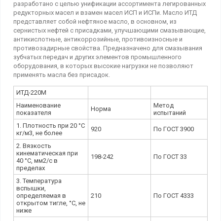
разработано с целью унификации ассортимента легированных
редукторных масел и взамен масел ИСП и ИСПи. Масло ИТД
представляет собой нефтяное масло, в основном, из
сернистых нефтей с присадками, улучшающими смазывающие,
антикислотные, антикоррозийные, противоизносные и
противозадирные свойства. Предназначено для смазывания
зубчатых передач и других элементов промышленного
оборудования, в которых высокие нагрузки не позволяют
применять масла без присадок.
ИТД-220М
Наименование
Метод
Норма
показателя
испытаний
1. Плотность при 20 °C
920
По ГОСТ 3900
кг/м3, не более
2. Вязкость
кинематическая при
198-242
По ГОСТ 33
40 °C, мм2/с в
пределах
3. Температура
вспышки,
определяемая в
210
По ГОСТ 4333
открытом тигле, °C, не
ниже