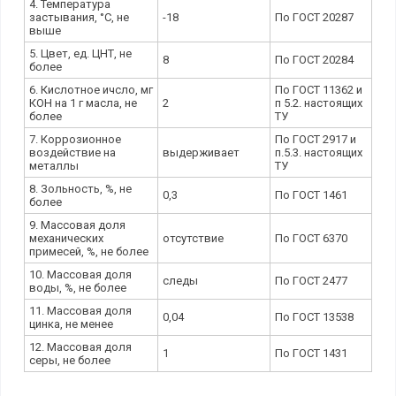
4. Температура
застывания, °C, не
-18
По ГОСТ 20287
выше
5. Цвет, ед. ЦНТ, не
8
По ГОСТ 20284
более
6. Кислотное ичсло, мг
По ГОСТ 11362 и
КОН на 1 г масла, не
2
п 5.2. настоящих
более
ТУ
7. Коррозионное
По ГОСТ 2917 и
воздействие на
выдерживает
п.5.3. настоящих
металлы
ТУ
8. Зольность, %, не
0,3
По ГОСТ 1461
более
9. Массовая доля
механических
отсутствие
По ГОСТ 6370
примесей, %, не более
10. Массовая доля
следы
По ГОСТ 2477
воды, %, не более
11. Массовая доля
0,04
По ГОСТ 13538
цинка, не менее
12. Массовая доля
1
По ГОСТ 1431
серы, не более