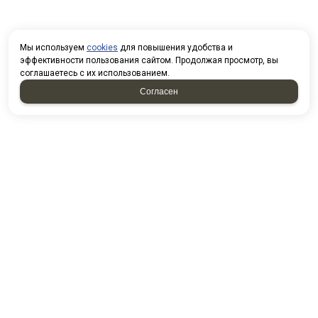
Мы используем
cookies
для повышения удобства и
эффективности пользования сайтом. Продолжая просмотр, вы
соглашаетесь с их использованием.
Согласен
КОНТАКТЫ
г. Набережные Челны, Садоводческая, 32
Посмотреть на карте
8(8552)25-05-45 (приемная)
8(8552)25-05-10 (отдел снабжения)
8(8552)25-05-11 (отдел продаж)
8(937)591-32-99 (отдел продаж)