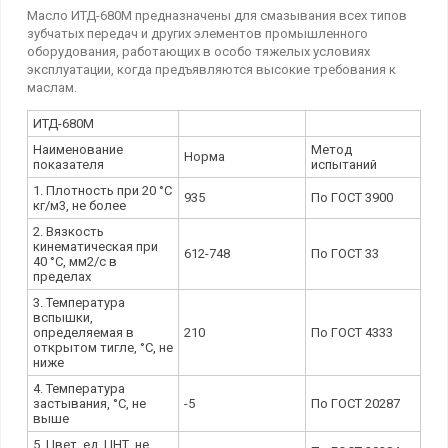
Масло ИТД-680М предназначены для смазывания всех типов
зубчатых передач и других элементов промышленного
оборудования, работающих в особо тяжелых условиях
эксплуатации, когда предъявляются высокие требования к
маслам.
ИТД-680М
Наименование
Метод
Норма
показателя
испытаний
1. Плотность при 20 °C
935
По ГОСТ 3900
кг/м3, не более
2. Вязкость
кинематическая при
612-748
По ГОСТ 33
40 °C, мм2/с в
пределах
3. Температура
вспышки,
определяемая в
210
По ГОСТ 4333
открытом тигле, °C, не
ниже
4. Температура
застывания, °C, не
-5
По ГОСТ 20287
выше
5. Цвет, ед. ЦНТ, не