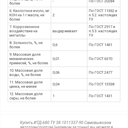
-
По ГОСТ 20284
более
6. Кислотное ичсло, мг
По ГОСТ 11362 и
КОН на 1 г масла, не
2
п 5.2. настоящих
более
ТУ
7. Коррозионное
По ГОСТ 2917 и
воздействие на
выдерживает
п.5.3. настоящих
металлы
ТУ
8. Зольность, %, не
0,6
По ГОСТ 1461
более
9. Массовая доля
механических
0,01
По ГОСТ 6370
примесей, %, не более
10. Массовая доля
0,06
По ГОСТ 2477
воды, %, не более
11. Массовая доля
0,04
По ГОСТ 13538
цинка, не менее
12. Массовая доля
1
По ГОСТ 1431
серы, не более
Купить ИТД-680 ТУ 38.1011337-90 Самовывозом
автотранспортом (наливом за тонну) вы можете в