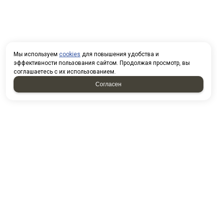
Мы используем
cookies
для повышения удобства и
эффективности пользования сайтом. Продолжая просмотр, вы
соглашаетесь с их использованием.
Согласен
КОНТАКТЫ
г. Набережные Челны, Садоводческая, 32
Посмотреть на карте
8(8552)25-05-45 (приемная)
8(8552)25-05-10 (отдел снабжения)