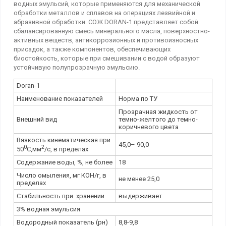
водных эмульсий, которые применяются для механической
обработки металлов и сплавов на операциях лезвийной и
абразивной обработки. СОЖ DORAN-1 представляет собой
сбалансированную смесь минерального масла, поверхностно-
активных веществ, антикоррозионных и противоизносных
присадок, а также компонентов, обеспечивающих
биостойкость, которые при смешивании с водой образуют
устойчивую полупрозрачную эмульсию.
Doran-1
Наименование показателей
Норма по ТУ
Прозрачная жидкость от
Внешний вид
темно-желтого до темно-
коричневого цвета
Вязкость кинематическая при
45,0– 90,0
0
2
50
С,мм
/с, в пределах
Содержание воды, %, не более
18
Число омыления, мг КОН/г, в
не менее 25,0
пределах
Стабильность при хранении
выдерживает
3% водная эмульсия
Водородный показатель (рн)
8,8-9,8