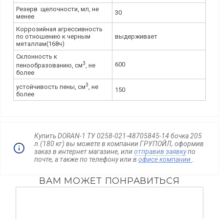
Резерв щелочности, мл, не
30
менее
Коррозийная агрессивность
по отношению к черным
выдерживает
металлам(168ч)
Склонность к
3
600
пенообразованию, см
, не
более
3
устойчивость пены, см
, не
150
более
Купить DORAN-1 ТУ 0258-021-48705845-14 бочка 205
л.(180 кг) вы можете в компании ГРУПОЙЛ, оформив
заказ в интернет магазине, или
отправив заявку
по
почте, а также по телефону
или в
офисе компании
.
ВАМ МОЖЕТ ПОНРАВИТЬСЯ