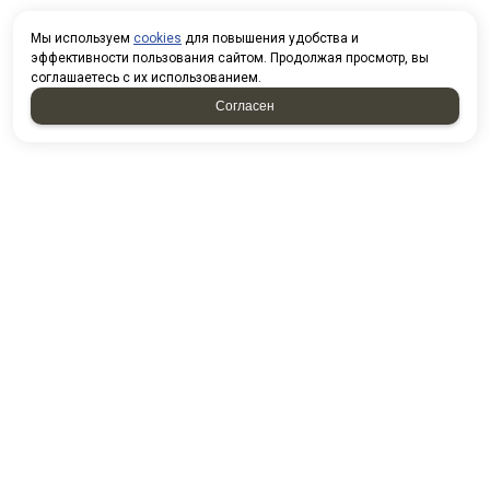
Мы используем
cookies
для повышения удобства и
эффективности пользования сайтом. Продолжая просмотр, вы
соглашаетесь с их использованием.
Согласен
КОНТАКТЫ
г. Набережные Челны, Садоводческая, 32
Посмотреть на карте
8(8552)25-05-45 (приемная)
8(8552)25-05-10 (отдел снабжения)
8(8552)25-05-11 (отдел продаж)
8(937)591-32-99 (отдел продаж)