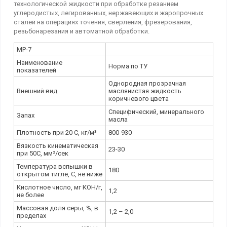
технологической жидкости при обработке резанием
углеродистых, легированных, нержавеющих и жаропрочных
сталей на операциях точения, сверления, фрезерования,
резьбонарезания и автоматной обработки.
МР-7
Наименование
Норма по ТУ
показателей
Однородная прозрачная
Внешний вид
маслянистая жидкость
коричневого цвета
Специфический, минерального
Запах
масла
Плотность при 20 С, кг/м³
800-930
Вязкость кинематическая
23-30
при 50С, мм²/сек
Температура вспышки в
180
открытом тигле, С, не ниже
Кислотное число, мг КОН/г,
1,2
не более
Массовая доля серы, %, в
1,2 – 2,0
пределах