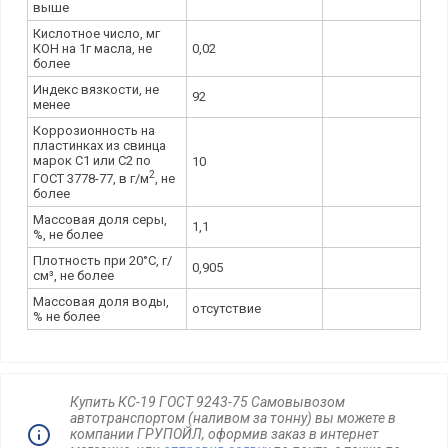
выше
Кислотное число, мг
КОН на 1г масла, не
0,02
более
Индекс вязкости, не
92
менее
Коррозионность на
пластинках из свинца
марок С1 или С2 по
10
2
ГОСТ 3778-77, в г/м
, не
более
Массовая доля серы,
1,1
%, не более
Плотность при 20°С, г/
0,905
см³, не более
Массовая доля воды,
отсутствие
% не более
Купить КС-19 ГОСТ 9243-75 Самовывозом
автотранспортом (наливом за тонну) вы можете в
компании ГРУПОЙЛ, оформив заказ в интернет