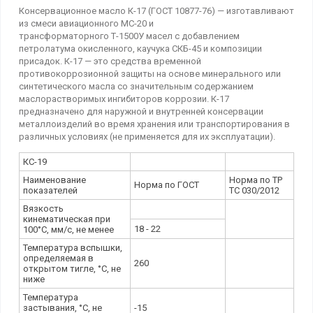
Консервационное масло К-17 (ГОСТ 10877-76) — изготавливают
из смеси авиационного МС-20 и
трансформаторного Т-1500У масел с добавлением
петролатума окисленного, каучука СКБ-45 и композиции
присадок. К-17 — это средства временной
противокоррозионной защиты на основе минерального или
синтетического масла со значительным содержанием
маслорастворимых ингибиторов коррозии. К-17
предназначено для наружной и внутренней консервации
металлоизделий во время хранения или транспортирования в
различных условиях (не применяется для их эксплуатации).
КС-19
Наименование
Норма по ТР
Норма по ГОСТ
показателей
ТС 030/2012
Вязкость
кинематическая при
18 - 22
100°С, мм/с, не менее
Температура вспышки,
определяемая в
260
открытом тигле, °С, не
ниже
Температура
застывания, °С, не
-15