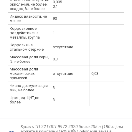
0,005
окисления, не более:
0,1
осадок, % не более
Индекс вязкости, не
90
менее
Коррозионное
воздействие на
1
металлы, группа
Коррозия на
отсутствие
стальном стержне
Массовая доля серы,
0,3
%, не более
Массовая доля
механических
отсутствие
0,03
примесей
Число деэмульсации,
3
мин, не более
Цвет, ед. ЦНТ,не
3
более
Купить ТП-22 ГОСТ 9972-2020 бочка 205 л.(180 кг) вы
можете в компании ГРУПОЙЛ, оформив заказ в