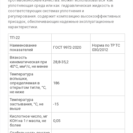
противоизносные качества. Может использоваться как
уплотняющая среда или как гидравлическая жидкость в
соответствующих системах уплотнения и
регулирования. содержит композицию высокоэффективных
присадок, обеспечивающих надежные эксплуатационные
характеристики.
ТП-22
Наименование
Норма по ТР ТС
ГОСТ 9972-2020
показателей
030/2012
Вязкость
кинематическая при
28,8-35,2
40°С, мм²/с, не менее
Температура
вспышки,
определяемая в
186
открытом тигле, °С,
не ниже
Температура
застывания, °С, не
-15
выше
Кислотное число, мг
КОН на 1 г масла, не
0,05
более
Стабильность против