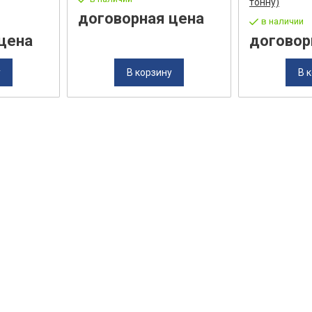
тонну)
договорная цена
в наличии
цена
договор
у
В корзину
В 