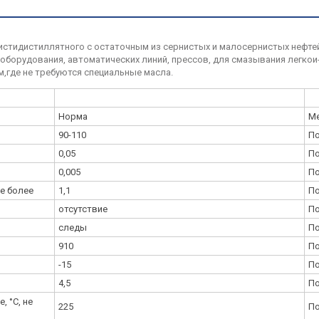
истидистиллятного с остаточным из сернистых и малосернистых нефтей
 оборудования, автоматических линий, прессов, для смазывания легко
м,где не требуются специальные масла.
Норма
Ме
90-110
По
0,05
По
0,005
По
не более
1,1
По
отсутствие
По
следы
По
910
По
-15
По
4,5
По
 °C, не
225
По