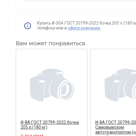
Купить И-50А ГОСТ 20799-2022 бочка 205 л.(180 
телефону
или в
офисе компании
.
Вам может понравиться
И-8А ГОСТ 20799-2022 бочка
И-8А ГОСТ 20799-2
205 л.(180 кг)
Самовывозом
автотранспортом (н
под заказ