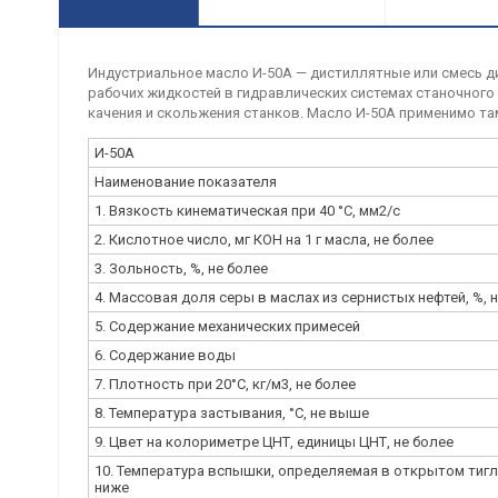
Индустриальное масло И-50А — дистиллятные или смесь д
рабочих жидкостей в гидравлических системах станочного
качения и скольжения станков. Масло И-50А применимо та
И-50А
Наименование показателя
1. Вязкость кинематическая при 40 °C, мм2/с
2. Кислотное число, мг КОН на 1 г масла, не более
3. Зольность, %, не более
4. Массовая доля серы в маслах из сернистых нефтей, %, 
5. Содержание механических примесей
6. Содержание воды
7. Плотность при 20°C, кг/м3, не более
8. Температура застывания, °C, не выше
9. Цвет на колориметре ЦНТ, единицы ЦНТ, не более
10. Температура вспышки, определяемая в открытом тигле,
ниже