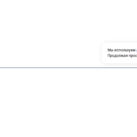
Мы используем
Продолжая прос
Производство и продажа индустриальных масел
и других видов масел. В настоящее время ООО
«ГРУПОЙЛ» выпускает более 40 видов масел